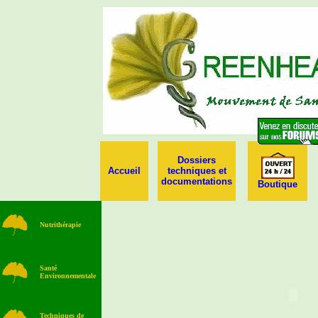
Dossiers
Accueil
techniques et
documentation
s
Boutique
Nutri
thérapie
Santé
Environnementale
Techniques de