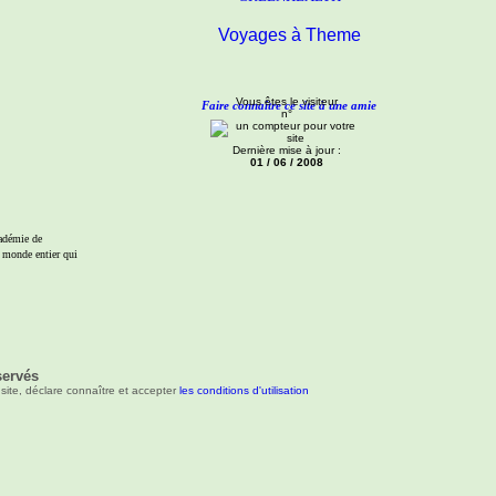
Voyages à Theme
Vous êtes le visiteur
Faire connaître ce site à une amie
n°
Dernière mise à jour :
01 / 06 / 2008
adémie de
u monde entier qui
servés
site, déclare connaître et accepter
les conditions d'utilisation