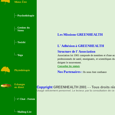
Mieux Etre
Psychothérapie
Gestion du
Stress
Les Missions GREENHEALTH
Tocichi
L' Adhésion à GREENHEALTH
Structure de l' Association
Yoga
Association loi 1901 composée de membres
et d'une
ac
professionnels de santé, enseignants, et scientifiques d
dirigent le mouvement.
Consultez les statuts
Phytothérapie
Nos Partenaires
:
Ils nous font confiance
Echanges
Copyright
GREENHEALTH 2001 - - Tous droits ré
en direct
Usage strictement personnel. Le lecteur, par la consultation de ce 
t' Chat
- Forum
Mailing-List